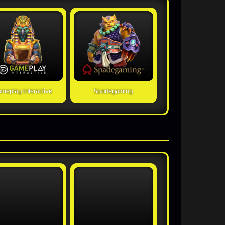
meplay Interactive
Spadegaming