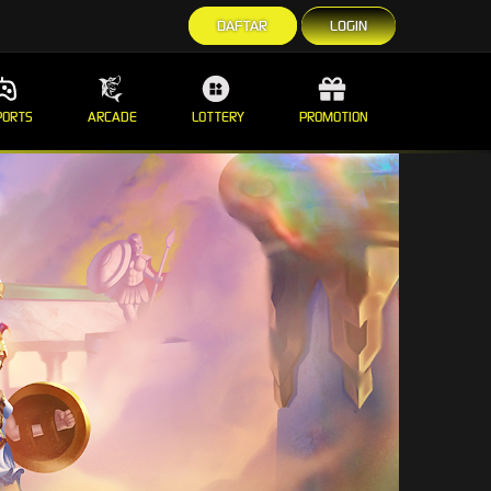
DAFTAR
LOGIN
PORTS
ARCADE
LOTTERY
PROMOTION