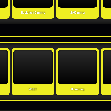
Evolution Gaming
SAGaming
WBET
TFGaming