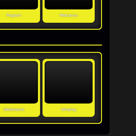
Playtech
WMCasino
SabaEsports
Ultraplay