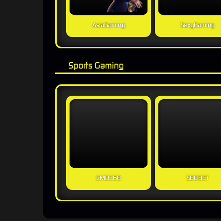
AsiaGaming
SexyGaming
Sports Gaming
CMD368
SBOBET