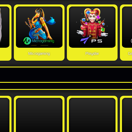
Microgaming
Playstar
Ga