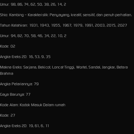
Umur: 98, 86, 74, 62, 50, 38, 26, 14, 2
Shio: Kambing – Karakteristik: Penyayang, kreatif, sensitif, dan penuh perhatian.
Tahun Kelahiran: 1931, 1943, 1955, 1967, 1979, 1991, 2003, 2015, 2027
Umur: 94, 82, 70, 58, 46, 34, 22, 10, 2
Kode: 02
Angka Ereks 2D: 16, 53, 9, 35
Makna Ereks: Sarjana, Bekicot, Loncat Tinggi, Wortel, Sandal, Jangkar, Betara
Brahma
Angka Pelariannya: 79
Gaya Barunya: 77
Kode Alam: Kodok Masuk Dalam rumah
Kode: 27
Angka Ereks 2D: 19, 61, 6, 11