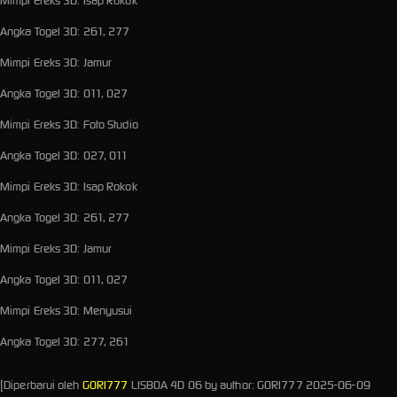
Mimpi Ereks 3D: Isap Rokok
Angka Togel 3D: 261, 277
Mimpi Ereks 3D: Jamur
Angka Togel 3D: 011, 027
Mimpi Ereks 3D: Foto Studio
Angka Togel 3D: 027, 011
Mimpi Ereks 3D: Isap Rokok
Angka Togel 3D: 261, 277
Mimpi Ereks 3D: Jamur
Angka Togel 3D: 011, 027
Mimpi Ereks 3D: Menyusui
Angka Togel 3D: 277, 261
[Diperbarui oleh
GORI777
LISBOA 4D 06 by author: GORI777 2025-06-09