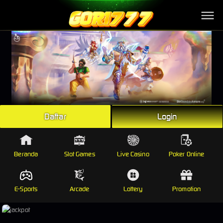
FAQ
Link Alternatif
Panduan Login
Kebijakan Privasi
Disclaimer
Daftar
Login
Beranda
Slot Games
Live Casino
Poker Online
E-Sports
Arcade
Lottery
Promotion