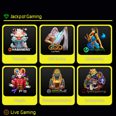
Jackpot Gaming
Habanero
CQ9 Gaming
Microgaming
Playstar
Gameplay Interactive
Spadegaming
Live Gaming