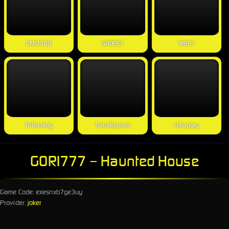
CMD368
SBOBET
WBET
TFGaming
SabaEsports
Ultraplay
GORI777 – Haunted House
Game Code: exesnxb7ge3uy
Provider:
joker