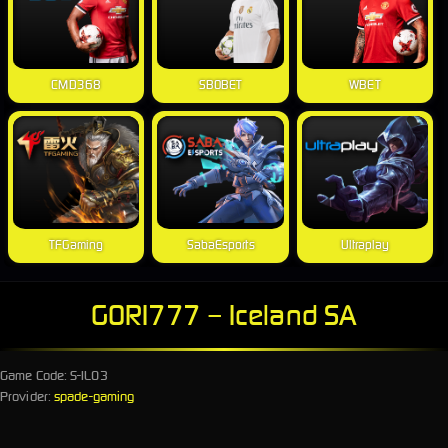
CMD368
SBOBET
WBET
TFGaming
SabaEsports
Ultraplay
GORI777 – Iceland SA
Game Code: S-IL03
Provider:
spade-gaming