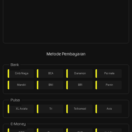
Metode Pembayaran
Bank
Cimb Niaga
BCA
Danamon
Permata
Mandiri
BNI
BRI
Panin
Pulsa
XL Axiata
Tri
Telkomsel
Axis
E-Money