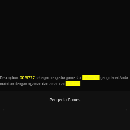
Description:
GORI777
sebagai penyedia game slot
Iceland SA
yang dapat Anda
mainkan dengan nyaman dan aman dari
GORI777
Penyedia Games