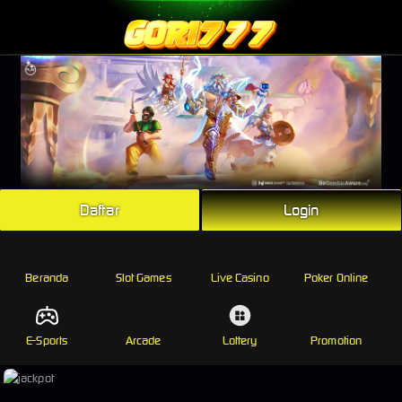
FAQ
Link Alternatif
Panduan Login
Kebijakan Privasi
Disclaimer
Daftar
Login
Beranda
Slot Games
Live Casino
Poker Online
E-Sports
Arcade
Lottery
Promotion