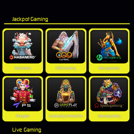
Jackpot Gaming
Habanero
CQ9 Gaming
Microgaming
Playstar
Gameplay Interactive
Spadegaming
Live Gaming