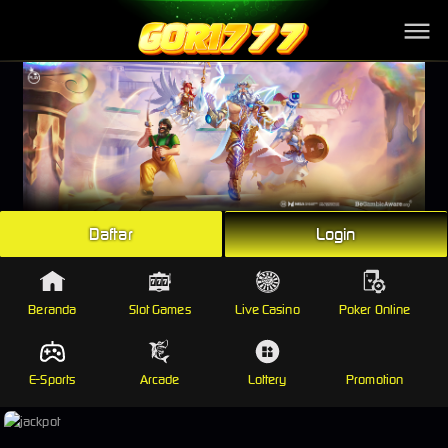
FAQ
Link Alternatif
Panduan Login
Kebijakan Privasi
Disclaimer
Daftar
Login
Beranda
Slot Games
Live Casino
Poker Online
E-Sports
Arcade
Lottery
Promotion