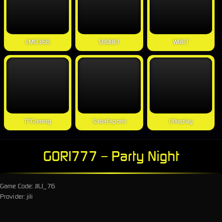
CMD368
SBOBET
WBET
TFGaming
SabaEsports
Ultraplay
GORI777 – Party Night
Game Code: JILI_76
Provider: jili