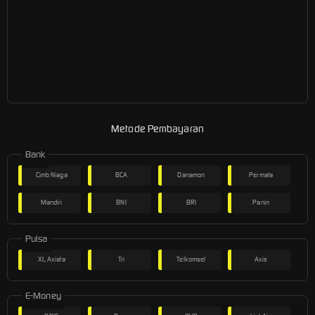
Metode Pembayaran
Bank
Cimb Niaga
BCA
Danamon
Permata
Mandiri
BNI
BRI
Panin
Pulsa
XL Axiata
Tri
Telkomsel
Axis
E-Money