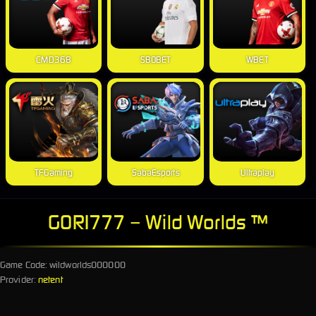
CMD368
SBOBET
WBET
TFGaming
SabaEsports
Ultraplay
GORI777 – Wild Worlds ™
Game Code: wildworlds000000
Provider:
netent